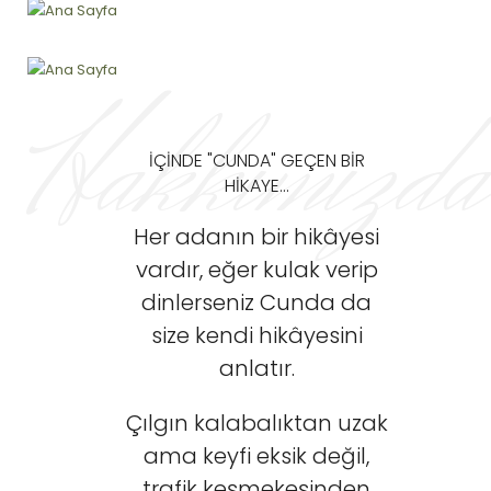
Hakkımızda
İÇINDE "CUNDA" GEÇEN BIR
HIKAYE...
Her adanın bir hikâyesi
vardır, eğer kulak verip
dinlerseniz Cunda da
size kendi hikâyesini
anlatır.
Çılgın kalabalıktan uzak
ama keyfi eksik değil,
trafik keşmekeşinden